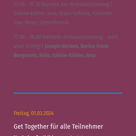
17.00 – 17.30 Aspekte der Ambulantisierung |
Sabine Köhler, Jena; Klaus Gehring, Itzehohe;
Uwe Meier, Grevenbroich
17.30 – 18.00 Polittalk: Ambulantisierung – jetzt,
aber richtig! I
Joseph Hecken, Berlin; Frank
Bergmann, Köln; Sabine Köhler, Jena
Freitag, 01.03.2024
Get Together für alle Teilnehmer