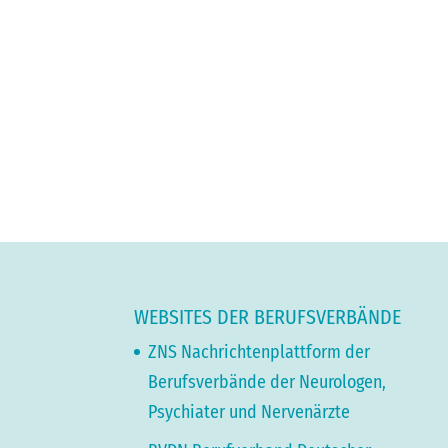
WEBSITES DER BERUFSVERBÄNDE
ZNS Nachrichtenplattform der
Berufsverbände der Neurologen,
Psychiater und Nervenärzte